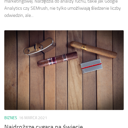
marketingowej. Narzędzia do analizy ruchu, takie jak Google
Analytics czy SEMrush, nie tylko umożliwiają śledzenie liczby
odwiedzin, ale...
BIZNES
16 MARCA 2021
Najdroższe cygara na świecie