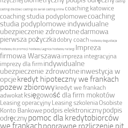
fizycznej
castingi
coaching katowice
castingi dla dzieci
castingi do seriali
casting online
coaching
coaching studia podyplomowe
studia podyplomowe indywidualne
ubezpieczenie zdrowotne
darmowa
pierwsza pożyczka
dobry coach
hostessy degustacje
Impreza
hostessy do promocji
hostessy Legnica
hostessy na targi
firmowa Warszawa
impreza integracyjna
indywidualne
imprezy dla firm
ubezpieczenie zdrowotne
inwestycja w
kredyt hipoteczny we frankach
opcje
pozew zbiorowy
kredyt we frankach
księgowość dla firm mokotów
adwokat
Leasing operacyjny
Leasing szkolenia
Osobiste
podpis
podpis elektroniczny
Konto Bankowe
pomoc dla kredytobiorców
odręczny
we frankach
poprawne rozliczenie pit