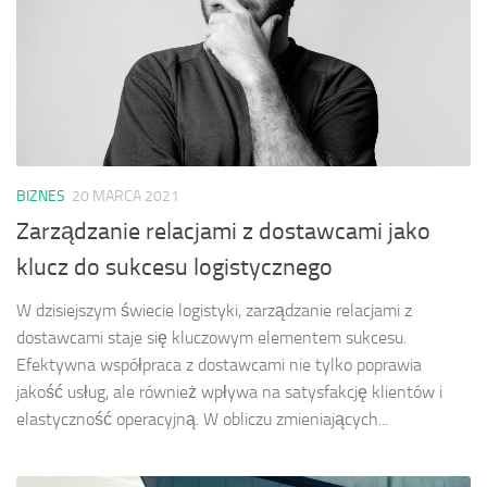
BIZNES
20 MARCA 2021
Zarządzanie relacjami z dostawcami jako
klucz do sukcesu logistycznego
W dzisiejszym świecie logistyki, zarządzanie relacjami z
dostawcami staje się kluczowym elementem sukcesu.
Efektywna współpraca z dostawcami nie tylko poprawia
jakość usług, ale również wpływa na satysfakcję klientów i
elastyczność operacyjną. W obliczu zmieniających...