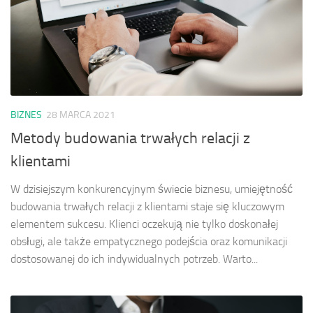
BIZNES
28 MARCA 2021
Metody budowania trwałych relacji z
klientami
W dzisiejszym konkurencyjnym świecie biznesu, umiejętność
budowania trwałych relacji z klientami staje się kluczowym
elementem sukcesu. Klienci oczekują nie tylko doskonałej
obsługi, ale także empatycznego podejścia oraz komunikacji
dostosowanej do ich indywidualnych potrzeb. Warto...