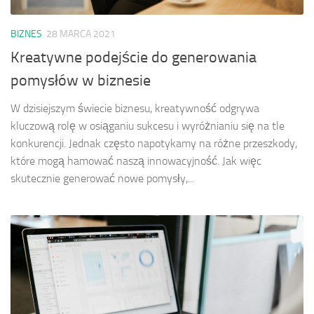
BIZNES
28 MARCA 2021
Kreatywne podejście do generowania
pomysłów w biznesie
W dzisiejszym świecie biznesu, kreatywność odgrywa
kluczową rolę w osiąganiu sukcesu i wyróżnianiu się na tle
konkurencji. Jednak często napotykamy na różne przeszkody,
które mogą hamować naszą innowacyjność. Jak więc
skutecznie generować nowe pomysły,...