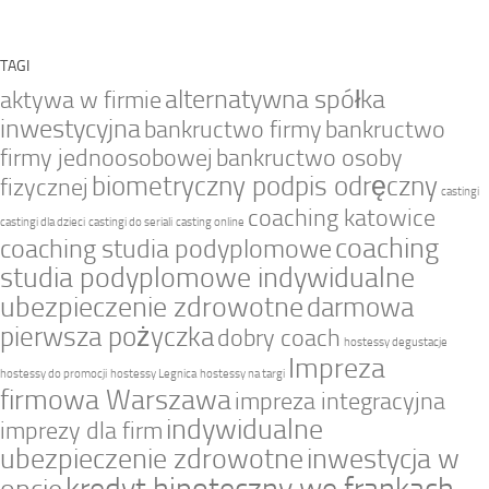
TAGI
alternatywna spółka
aktywa w firmie
inwestycyjna
bankructwo firmy
bankructwo
firmy jednoosobowej
bankructwo osoby
biometryczny podpis odręczny
fizycznej
castingi
coaching katowice
castingi dla dzieci
castingi do seriali
casting online
coaching
coaching studia podyplomowe
studia podyplomowe indywidualne
ubezpieczenie zdrowotne
darmowa
pierwsza pożyczka
dobry coach
hostessy degustacje
Impreza
hostessy do promocji
hostessy Legnica
hostessy na targi
firmowa Warszawa
impreza integracyjna
indywidualne
imprezy dla firm
ubezpieczenie zdrowotne
inwestycja w
kredyt hipoteczny we frankach