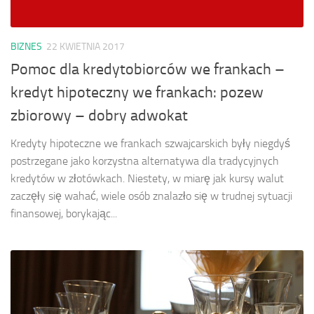
BIZNES
22 KWIETNIA 2017
Pomoc dla kredytobiorców we frankach –
kredyt hipoteczny we frankach: pozew
zbiorowy – dobry adwokat
Kredyty hipoteczne we frankach szwajcarskich były niegdyś
postrzegane jako korzystna alternatywa dla tradycyjnych
kredytów w złotówkach. Niestety, w miarę jak kursy walut
zaczęły się wahać, wiele osób znalazło się w trudnej sytuacji
finansowej, borykając...