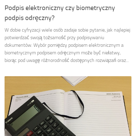
Podpis elektroniczny czy biometryczny
podpis odręczny?
W dobie cyfryzacji wiele osób zadaje sobie pytanie, jak najlepiej
potwierdzać swoją tożsamość przy podpisywaniu
dokumentów. Wybór pomiędzy podpisem elektronicznym a
biometrycznym podpisem odręcznym może być niełatwy,
biorąc pod uwagę różnorodność dostępnych rozwiązań oraz...