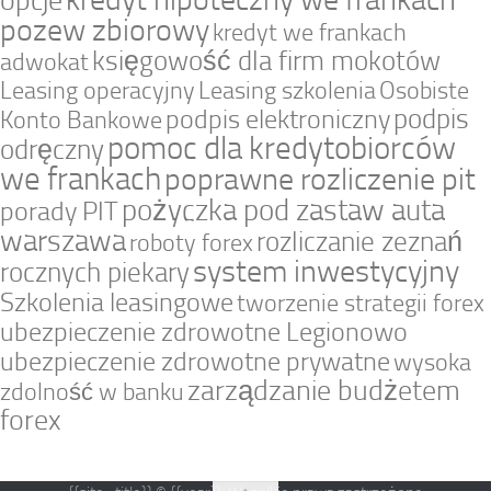
opcje
pozew zbiorowy
kredyt we frankach
księgowość dla firm mokotów
adwokat
Leasing operacyjny
Leasing szkolenia
Osobiste
podpis
podpis elektroniczny
Konto Bankowe
pomoc dla kredytobiorców
odręczny
we frankach
poprawne rozliczenie pit
pożyczka pod zastaw auta
porady PIT
warszawa
rozliczanie zeznań
roboty forex
system inwestycyjny
rocznych piekary
Szkolenia leasingowe
tworzenie strategii forex
ubezpieczenie zdrowotne Legionowo
ubezpieczenie zdrowotne prywatne
wysoka
zarządzanie budżetem
zdolność w banku
forex