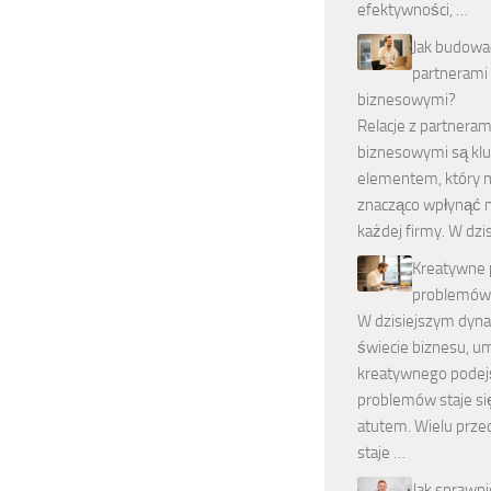
efektywności, …
Jak budować
partnerami
biznesowymi?
Relacje z partneram
biznesowymi są k
elementem, który
znacząco wpłynąć n
każdej firmy. W dzi
Kreatywne 
problemów 
W dzisiejszym dyn
świecie biznesu, u
kreatywnego podej
problemów staje s
atutem. Wielu prze
staje …
Jak sprawn