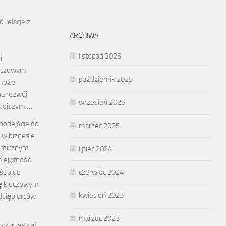
 relacje z
ARCHIWA
listopad 2025
i
luczowym
październik 2025
 może
a rozwój
wrzesień 2025
siejszym …
podejście do
marzec 2025
w biznesie
amicznym
lipiec 2024
miejętność
ścia do
czerwiec 2024
ię kluczowym
kwiecień 2023
dsiębiorców
marzec 2023
ie zarządzać