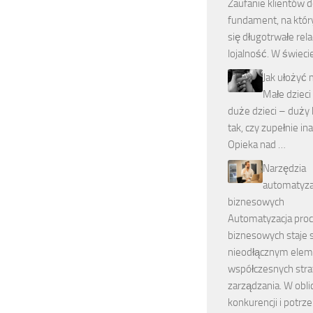
Zaufanie klientów d
fundament, na któr
się długotrwałe relac
lojalność. W świeci
Jak ułożyć
Małe dzieci
duże dzieci – duży k
tak, czy zupełnie ina
Opieka nad …
Narzędzia
automatyza
biznesowych
Automatyzacja pro
biznesowych staje 
nieodłącznym ele
współczesnych stra
zarządzania. W obli
konkurencji i potrz