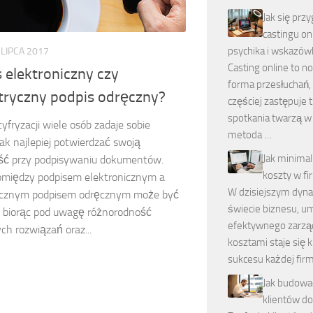
Jak się prz
castingu onl
psychika i wskazów
 LIPCA 2017
Casting online to 
 elektroniczny czy
forma przesłuchań, 
tryczny podpis odręczny?
częściej zastępuje 
spotkania twarzą w 
yfryzacji wiele osób zadaje sobie
metoda …
jak najlepiej potwierdzać swoją
Jak minima
ć przy podpisywaniu dokumentów.
koszty w fi
między podpisem elektronicznym a
W dzisiejszym dyn
ycznym podpisem odręcznym może być
świecie biznesu, u
, biorąc pod uwagę różnorodność
efektywnego zarzą
ch rozwiązań oraz...
kosztami staje się 
sukcesu każdej fir
Jak budowa
klientów do