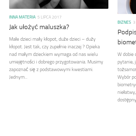
INNA MATERIA
5 LIPCA 2017
BIZNES
3
Jak ułożyć maluszka?
Podpis
Małe dzieci mały kłopot, duże dzieci – duży
biome
kłopot. Jest tak, czy zupełnie inaczej ? Opieka
W dobie c
nad małym dzieckiem wymaga od nas wielu
pytanie, 
umiejętności i dobrego przygotowania. Musimy
tożsamoś
zapoznać się z podstawowymi kwestiami.
Wybór po
Jednym...
biometr
niełatwy
dostępny