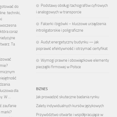
Podstawy obsługi tachografów cyfrowych
ygotować do
i analogowych w transporcie
ine: techniki,
ki
Falcerki i bigówki – kluczowe urządzenia
nowoczesna
introligatorskie i poligraficzne
która coraz
tradycyjne
Audyt energetyczny budynku — jak
twarz. Ta
poprawić efektywność i otrzymać certyfikat
lizować
Wymogi prawne i obowiązkowe elementy
rmie?
pieczątki firmowej w Polsce
amicznym
miejętność
dzania
BIZNES
kluczowa dla
my. W …
Jak prowadzić skuteczne badania rynku
ć zaufanie
Zalety indywidualnych kursów językowych
 marki?
Przywództwo otwarte i współpracujące w