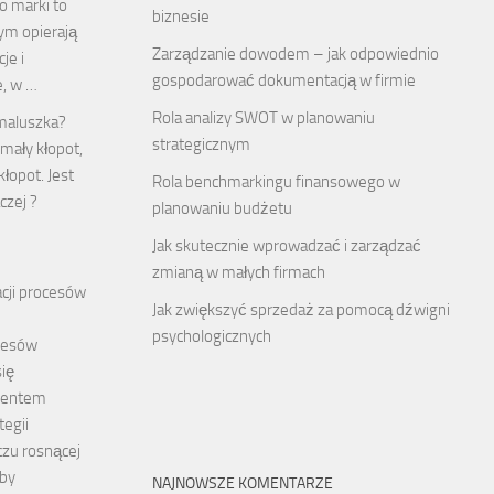
o marki to
biznesie
ym opierają
Zarządzanie dowodem – jak odpowiednio
je i
gospodarować dokumentacją w firmie
e, w …
Rola analizy SWOT w planowaniu
 maluszka?
strategicznym
 mały kłopot,
łopot. Jest
Rola benchmarkingu finansowego w
czej ?
planowaniu budżetu
Jak skutecznie wprowadzać i zarządzać
zmianą w małych firmach
cji procesów
Jak zwiększyć sprzedaż za pomocą dźwigni
psychologicznych
cesów
się
mentem
tegii
czu rosnącej
eby
NAJNOWSZE KOMENTARZE