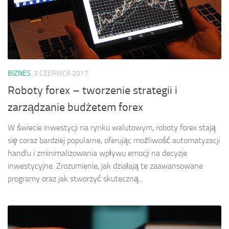
BIZNES
3 CZERWCA 2017
Roboty forex – tworzenie strategii i
zarządzanie budżetem forex
W świecie inwestycji na rynku walutowym, roboty forex stają
się coraz bardziej popularne, oferując możliwość automatyzacji
handlu i zminimalizowania wpływu emocji na decyzje
inwestycyjne. Zrozumienie, jak działają te zaawansowane
programy oraz jak stworzyć skuteczną...