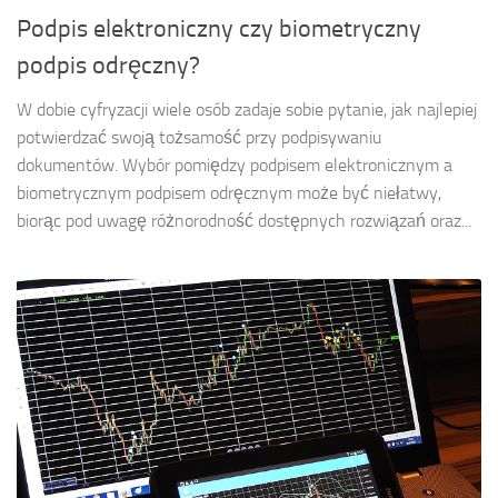
Podpis elektroniczny czy biometryczny
podpis odręczny?
W dobie cyfryzacji wiele osób zadaje sobie pytanie, jak najlepiej
potwierdzać swoją tożsamość przy podpisywaniu
dokumentów. Wybór pomiędzy podpisem elektronicznym a
biometrycznym podpisem odręcznym może być niełatwy,
biorąc pod uwagę różnorodność dostępnych rozwiązań oraz...