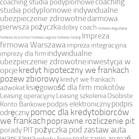
coaching
coaching studia podyplomowe
studia podyplomowe indywidualne
ubezpieczenie zdrowotne
darmowa
pierwsza pożyczka
dobry coach
hostessy degustacje
Impreza
hostessy do promocji
hostessy Legnica
hostessy na targi
firmowa Warszawa
impreza integracyjna
indywidualne
imprezy dla firm
ubezpieczenie zdrowotne
inwestycja w
kredyt hipoteczny we frankach
opcje
pozew zbiorowy
kredyt we frankach
księgowość dla firm mokotów
adwokat
Leasing operacyjny
Leasing szkolenia
Osobiste
podpis
podpis elektroniczny
Konto Bankowe
pomoc dla kredytobiorców
odręczny
we frankach
poprawne rozliczenie pit
pożyczka pod zastaw auta
porady PIT
warszawa
rozliczanie zeznań
roboty forex