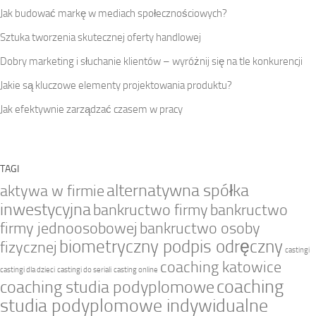
Jak budować markę w mediach społecznościowych?
Sztuka tworzenia skutecznej oferty handlowej
Dobry marketing i słuchanie klientów – wyróżnij się na tle konkurencji
Jakie są kluczowe elementy projektowania produktu?
Jak efektywnie zarządzać czasem w pracy
TAGI
alternatywna spółka
aktywa w firmie
inwestycyjna
bankructwo firmy
bankructwo
firmy jednoosobowej
bankructwo osoby
biometryczny podpis odręczny
fizycznej
castingi
coaching katowice
castingi dla dzieci
castingi do seriali
casting online
coaching
coaching studia podyplomowe
studia podyplomowe indywidualne