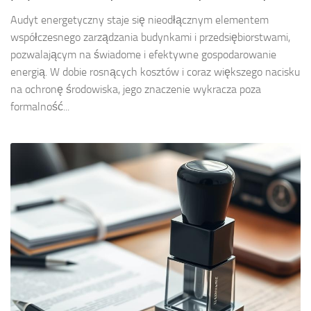
Audyt energetyczny staje się nieodłącznym elementem
współczesnego zarządzania budynkami i przedsiębiorstwami,
pozwalającym na świadome i efektywne gospodarowanie
energią. W dobie rosnących kosztów i coraz większego nacisku
na ochronę środowiska, jego znaczenie wykracza poza
formalność...