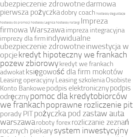
ubezpieczenie zdrowotne
darmowa
pierwsza pożyczka
dobry coach
hostessy degustacje
Impreza
hostessy do promocji
hostessy Legnica
hostessy na targi
firmowa Warszawa
impreza integracyjna
indywidualne
imprezy dla firm
ubezpieczenie zdrowotne
inwestycja w
kredyt hipoteczny we frankach
opcje
pozew zbiorowy
kredyt we frankach
księgowość dla firm mokotów
adwokat
Leasing operacyjny
Leasing szkolenia
Osobiste
podpis
podpis elektroniczny
Konto Bankowe
pomoc dla kredytobiorców
odręczny
we frankach
poprawne rozliczenie pit
pożyczka pod zastaw auta
porady PIT
warszawa
rozliczanie zeznań
roboty forex
system inwestycyjny
rocznych piekary