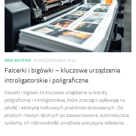
INNA MATERIA
16 PAŹDZIERNIKA 2025
Falcerki i bigówki – kluczowe urządzenia
introligatorskie i poligraficzne
Falcerki i bigówki to kluczowe urządzenia w branży
poligraficznej i introligatorskiej, które znacząco wpływają na
jakość i estetykę końcowych produktów drukowanych. Od
prostych maszyn ręcznych po zaawansowane, automatyczne
systemy, ich różnorodność umożliwia precyzyjne składanie,...