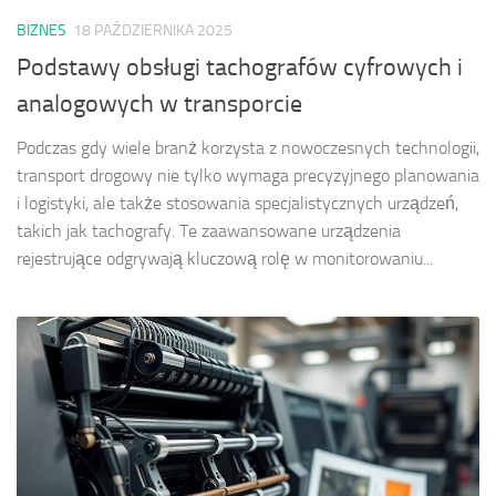
BIZNES
18 PAŹDZIERNIKA 2025
Podstawy obsługi tachografów cyfrowych i
analogowych w transporcie
Podczas gdy wiele branż korzysta z nowoczesnych technologii,
transport drogowy nie tylko wymaga precyzyjnego planowania
i logistyki, ale także stosowania specjalistycznych urządzeń,
takich jak tachografy. Te zaawansowane urządzenia
rejestrujące odgrywają kluczową rolę w monitorowaniu...