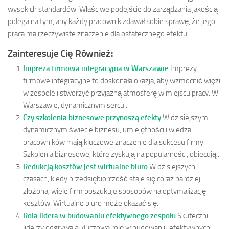
wysokich standardów. Właściwe podejście do zarządzania jakością
polega na tym, aby każdy pracownik zdawał sobie sprawę, że jego
praca ma rzeczywiste znaczenie dla ostatecznego efektu.
Zainteresuje Cię Również:
Impreza firmowa integracyjna w Warszawie
Imprezy
firmowe integracyjne to doskonała okazja, aby wzmocnić więzi
w zespole i stworzyć przyjazną atmosferę w miejscu pracy. W
Warszawie, dynamicznym sercu...
Czy szkolenia biznesowe przynoszą efekty
W dzisiejszym
dynamicznym świecie biznesu, umiejętności i wiedza
pracowników mają kluczowe znaczenie dla sukcesu firmy.
Szkolenia biznesowe, które zyskują na popularności, obiecują...
Redukcją kosztów jest wirtualne biuro
W dzisiejszych
czasach, kiedy przedsiębiorczość staje się coraz bardziej
złożona, wiele firm poszukuje sposobów na optymalizację
kosztów. Wirtualne biuro może okazać się...
Rola lidera w budowaniu efektywnego zespołu
Skuteczni
liderzy odgrywają kluczową rolę w budowaniu efektywnych