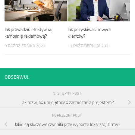
Jak pozyskiwać nowych
Jak prowadzić efektywną
klientów?
kampanię reklamową?
11 PAŹDZIERNIKA 2021
9 PAŹDZIERNIKA 2022
OBSERWUJ:
NASTĘPNY POST
Jak rozwijać umiejętność zarządzania projektem?
POPRZEDNI POST
Jakie są kluczowe czynniki przy wyborze lokalizacji firmy?