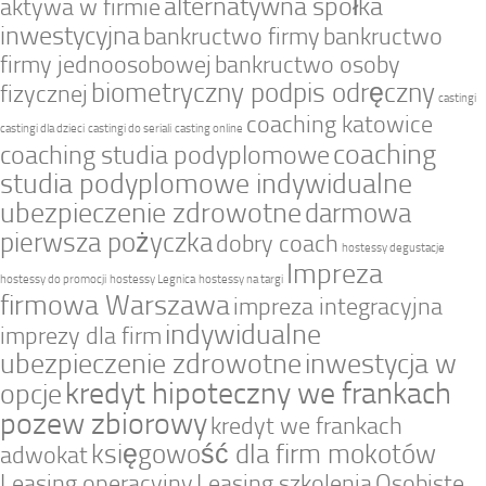
alternatywna spółka
aktywa w firmie
inwestycyjna
bankructwo firmy
bankructwo
firmy jednoosobowej
bankructwo osoby
biometryczny podpis odręczny
fizycznej
castingi
coaching katowice
castingi dla dzieci
castingi do seriali
casting online
coaching
coaching studia podyplomowe
studia podyplomowe indywidualne
ubezpieczenie zdrowotne
darmowa
pierwsza pożyczka
dobry coach
hostessy degustacje
Impreza
hostessy do promocji
hostessy Legnica
hostessy na targi
firmowa Warszawa
impreza integracyjna
indywidualne
imprezy dla firm
ubezpieczenie zdrowotne
inwestycja w
kredyt hipoteczny we frankach
opcje
pozew zbiorowy
kredyt we frankach
księgowość dla firm mokotów
adwokat
Leasing operacyjny
Leasing szkolenia
Osobiste