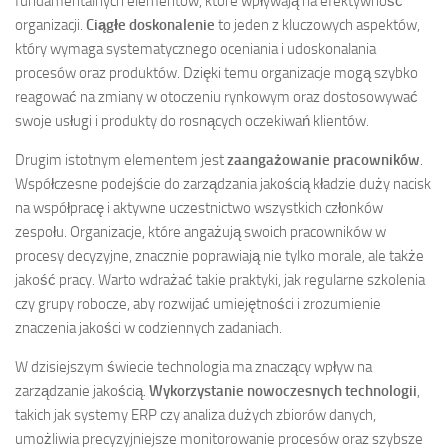
fundamentalnych elementów, które wpływają na efektywność
organizacji.
Ciągłe doskonalenie
to jeden z kluczowych aspektów,
który wymaga systematycznego oceniania i udoskonalania
procesów oraz produktów. Dzięki temu organizacje mogą szybko
reagować na zmiany w otoczeniu rynkowym oraz dostosowywać
swoje usługi i produkty do rosnących oczekiwań klientów.
Drugim istotnym elementem jest
zaangażowanie pracowników
.
Współczesne podejście do zarządzania jakością kładzie duży nacisk
na współpracę i aktywne uczestnictwo wszystkich członków
zespołu. Organizacje, które angażują swoich pracowników w
procesy decyzyjne, znacznie poprawiają nie tylko morale, ale także
jakość pracy. Warto wdrażać takie praktyki, jak regularne szkolenia
czy grupy robocze, aby rozwijać umiejętności i zrozumienie
znaczenia jakości w codziennych zadaniach.
W dzisiejszym świecie technologia ma znaczący wpływ na
zarządzanie jakością.
Wykorzystanie nowoczesnych technologii
,
takich jak systemy ERP czy analiza dużych zbiorów danych,
umożliwia precyzyjniejsze monitorowanie procesów oraz szybsze