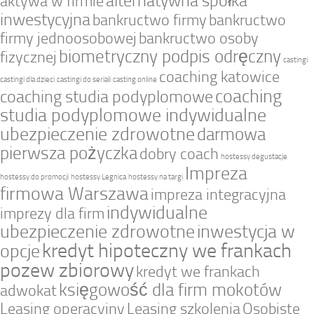
alternatywna spółka
aktywa w firmie
inwestycyjna
bankructwo firmy
bankructwo
firmy jednoosobowej
bankructwo osoby
biometryczny podpis odręczny
fizycznej
castingi
coaching katowice
castingi dla dzieci
castingi do seriali
casting online
coaching
coaching studia podyplomowe
studia podyplomowe indywidualne
ubezpieczenie zdrowotne
darmowa
pierwsza pożyczka
dobry coach
hostessy degustacje
Impreza
hostessy do promocji
hostessy Legnica
hostessy na targi
firmowa Warszawa
impreza integracyjna
indywidualne
imprezy dla firm
ubezpieczenie zdrowotne
inwestycja w
kredyt hipoteczny we frankach
opcje
pozew zbiorowy
kredyt we frankach
księgowość dla firm mokotów
adwokat
Leasing operacyjny
Leasing szkolenia
Osobiste