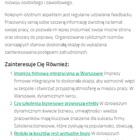
rozwoju osobistego i zawodowego.
Kolejnym istotnym aspektem jest regularne udzielanie feedbacku.
Pracownicy cenią sobie szczerą informację zwrotną na temat
swojej pracy, co pozwala im lepiej zrozumieć swoje mocne strony
oraz obszary do poprawy. Organizowanie cyklicznych rozmów
oceniających stanowi doskonałą okazję do wykazania
zainteresowania postępami zatrudnionych.
Zainteresuje Cię Również:
Impreza firmowa integracyjna w Warszawie
Imprezy
firmowe integracyjne to doskonała okazja, aby wzmocnić więzi
w zespole i stworzyć przyjazną atmosferę w miejscu pracy. W
Warszawie, dynamicznym sercu...
Czy szkolenia biznesowe przynoszą efekty
W dzisiejszym
dynamicznym świecie biznesu, umiejętności i wiedza
pracowników mają kluczowe znaczenie dla sukcesu firmy.
Szkolenia biznesowe, które zyskują na popularności, obiecują...
Redukcją kosztów jest wirtualne biuro
W dzisiejszych