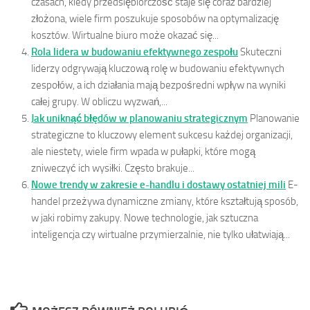
czasach, kiedy przedsiębiorczość staje się coraz bardziej
złożona, wiele firm poszukuje sposobów na optymalizację
kosztów. Wirtualne biuro może okazać się...
Rola lidera w budowaniu efektywnego zespołu
Skuteczni
liderzy odgrywają kluczową rolę w budowaniu efektywnych
zespołów, a ich działania mają bezpośredni wpływ na wyniki
całej grupy. W obliczu wyzwań,...
Jak uniknąć błędów w planowaniu strategicznym
Planowanie
strategiczne to kluczowy element sukcesu każdej organizacji,
ale niestety, wiele firm wpada w pułapki, które mogą
zniweczyć ich wysiłki. Często brakuje...
Nowe trendy w zakresie e-handlu i dostawy ostatniej mili
E-
handel przeżywa dynamiczne zmiany, które kształtują sposób,
w jaki robimy zakupy. Nowe technologie, jak sztuczna
inteligencja czy wirtualne przymierzalnie, nie tylko ułatwiają...