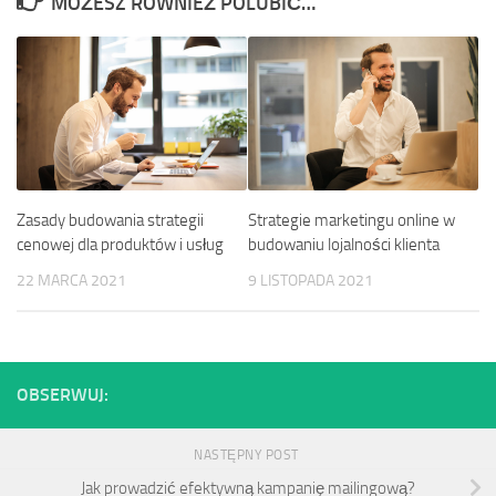
MOŻESZ RÓWNIEŻ POLUBIĆ…
Zasady budowania strategii
Strategie marketingu online w
cenowej dla produktów i usług
budowaniu lojalności klienta
22 MARCA 2021
9 LISTOPADA 2021
OBSERWUJ:
NASTĘPNY POST
Jak prowadzić efektywną kampanię mailingową?