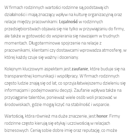
W firmach rodzinnych wartości rodzinne są podstawą ich
działalności i mają znaczący wpływ na kulturę organizacyjną oraz
relacje między pracownikami.
Lojalność
w rodzinnych
przedsiębiorstwach objawia się nie tylko w przywiązaniu do firmy,
ale także w gotowości do wspierania się nawzajem w trudnych
momentach. Długoterminowe spojrzenie na relacje z
pracownikami, klientami czy dostawcami wprowadza atmosferę, w
której każdy czuje się ważny i doceniany.
Kolejnym kluczowym aspektem jest
zaufanie
, które buduje się na
transparentnej komunikacji i współpracy. W firmach rodzinnych
często ludzie znają się od lat, co sprzyja łatwiejszemu dzieleniu się
informacjami i podejmowaniu decyzji. Zaufanie wpływa także na
przyciąganie talentów, ponieważ wiele osób woli pracować w
środowiskach, gdzie mogą liczyć na stabilność i wsparcie.
Wartością, która również ma duże znaczenie, jest
honor
. Firmy
rodzinne często kierują się etyką i uczciwością w relacjach
biznesowych. Cenią sobie dobre imię oraz reputację, co może