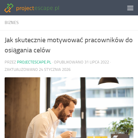
Skip to content
BIZNES
Jak skutecznie motywować pracowników do
osiągania celów
PRZEZ
PROJECTESCAPE.PL
· OPUBLIKOWANO
31 LIPCA 2022
·
ZAKTUALIZOWANO
24 STYCZNIA 2026