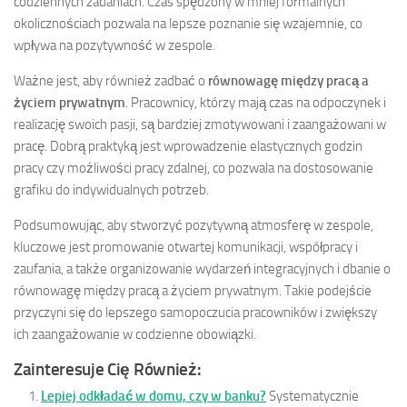
codziennych zadaniach. Czas spędzony w mniej formalnych
okolicznościach pozwala na lepsze poznanie się wzajemnie, co
wpływa na pozytywność w zespole.
Ważne jest, aby również zadbać o
równowagę między pracą a
życiem prywatnym
. Pracownicy, którzy mają czas na odpoczynek i
realizację swoich pasji, są bardziej zmotywowani i zaangażowani w
pracę. Dobrą praktyką jest wprowadzenie elastycznych godzin
pracy czy możliwości pracy zdalnej, co pozwala na dostosowanie
grafiku do indywidualnych potrzeb.
Podsumowując, aby stworzyć pozytywną atmosferę w zespole,
kluczowe jest promowanie otwartej komunikacji, współpracy i
zaufania, a także organizowanie wydarzeń integracyjnych i dbanie o
równowagę między pracą a życiem prywatnym. Takie podejście
przyczyni się do lepszego samopoczucia pracowników i zwiększy
ich zaangażowanie w codzienne obowiązki.
Zainteresuje Cię Również:
Lepiej odkładać w domu, czy w banku?
Systematycznie