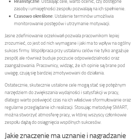
Realistyczne
: Ustalając cele, warto ocenić, czy dostępne
zasoby i umiejętności zespołu pozwalają na ich spełnienie.
Czasowo określone
: Ustalenie terminów umożliwia
monitorowanie postępów i utrzymanie motywacji.
Jasne zdefiniowanie oczekiwań pozwala pracownikom lepiej
zrozumieć, co jest od nich wymagane i jaki ma to wpływ na ogólny
sukces firmy. Współpraca przy ustalaniu celów nie tylko angażuje
zespół, ale również buduje poczucie odpowiedzialności oraz
zaangażowania. Pracownicy, widząc, że ich opinie są brane pod
uwagę, czują się bardziej zmotywowani do działania.
Ostatecznie, skutecznie ustalone cele mogą stać się potężnym
narzędziem do zwiększania wydajności i satysfakcji w pracy,
dlatego warto poświęcić czas na ich właściwe sformułowanie oraz
regularne przeglądanie ich realizacji. Stosując metodykę SMART,
można stworzyć atmosferę pracy, w której wszyscy członkowie
zespołu dążą do osiągnięcia wspólnych sukcesów.
Jakie znaczenie ma uznanie i nagradzanie