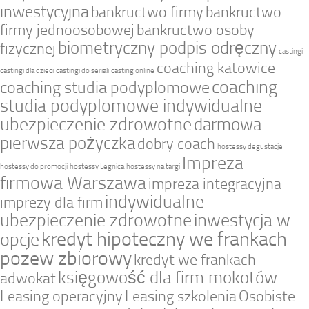
inwestycyjna
bankructwo firmy
bankructwo
firmy jednoosobowej
bankructwo osoby
biometryczny podpis odręczny
fizycznej
castingi
coaching katowice
castingi dla dzieci
castingi do seriali
casting online
coaching
coaching studia podyplomowe
studia podyplomowe indywidualne
ubezpieczenie zdrowotne
darmowa
pierwsza pożyczka
dobry coach
hostessy degustacje
Impreza
hostessy do promocji
hostessy Legnica
hostessy na targi
firmowa Warszawa
impreza integracyjna
indywidualne
imprezy dla firm
ubezpieczenie zdrowotne
inwestycja w
kredyt hipoteczny we frankach
opcje
pozew zbiorowy
kredyt we frankach
księgowość dla firm mokotów
adwokat
Leasing operacyjny
Leasing szkolenia
Osobiste