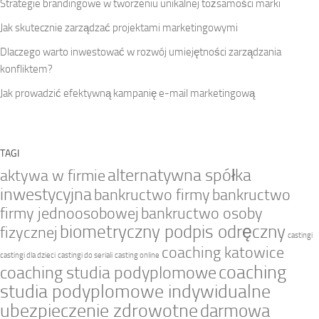
Strategie brandingowe w tworzeniu unikalnej tożsamości marki
Jak skutecznie zarządzać projektami marketingowymi
Dlaczego warto inwestować w rozwój umiejętności zarządzania
konfliktem?
Jak prowadzić efektywną kampanię e-mail marketingową
TAGI
alternatywna spółka
aktywa w firmie
inwestycyjna
bankructwo firmy
bankructwo
firmy jednoosobowej
bankructwo osoby
biometryczny podpis odręczny
fizycznej
castingi
coaching katowice
castingi dla dzieci
castingi do seriali
casting online
coaching
coaching studia podyplomowe
studia podyplomowe indywidualne
ubezpieczenie zdrowotne
darmowa