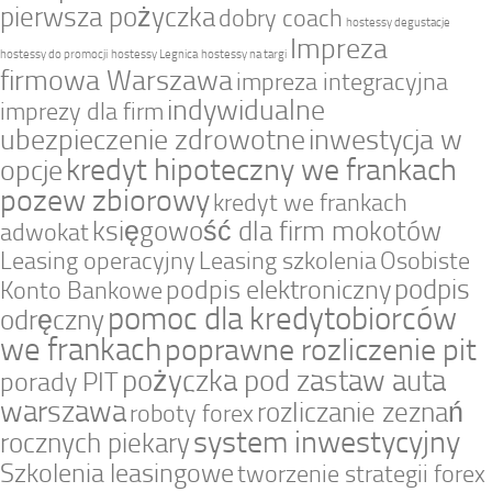
pierwsza pożyczka
dobry coach
hostessy degustacje
Impreza
hostessy do promocji
hostessy Legnica
hostessy na targi
firmowa Warszawa
impreza integracyjna
indywidualne
imprezy dla firm
ubezpieczenie zdrowotne
inwestycja w
kredyt hipoteczny we frankach
opcje
pozew zbiorowy
kredyt we frankach
księgowość dla firm mokotów
adwokat
Leasing operacyjny
Leasing szkolenia
Osobiste
podpis
podpis elektroniczny
Konto Bankowe
pomoc dla kredytobiorców
odręczny
we frankach
poprawne rozliczenie pit
pożyczka pod zastaw auta
porady PIT
warszawa
rozliczanie zeznań
roboty forex
system inwestycyjny
rocznych piekary
Szkolenia leasingowe
tworzenie strategii forex