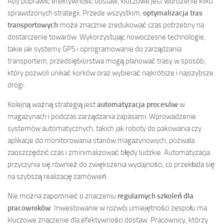
Aby poprawić efektywność dostaw, kluczowe jest wdrożenie kilku
sprawdzonych strategii. Przede wszystkim,
optymalizacja tras
transportowych
może znacznie zredukować czas potrzebny na
dostarczenie towarów. Wykorzystując nowoczesne technologie,
takie jak systemy GPS i oprogramowanie do zarządzania
transportem, przedsiębiorstwa mogą planować trasy w sposób,
który pozwoli unikać korków oraz wybierać najkrótsze i najszybsze
drogi.
Kolejną ważną strategią jest
automatyzacja procesów
w
magazynach i podczas zarządzania zapasami. Wprowadzenie
systemów automatycznych, takich jak roboty do pakowania czy
aplikacje do monitorowania stanów magazynowych, pozwala
zaoszczędzić czas i zminimalizować błędy ludzkie. Automatyzacja
przyczynia się również do zwiększenia wydajności, co przekłada się
na szybszą realizację zamówień.
Nie można zapomnieć o znaczeniu
regularnych szkoleń dla
pracowników
. Inwestowanie w rozwój umiejętności zespołu ma
kluczowe znaczenie dla efektywności dostaw. Pracownicy, którzy