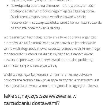
najbardziej efektywnych metod transportu.
Rozwiązania oparte na chmurze
– oferują elastyczność i
dostępność danych z dowolnego miejsca i o każdej porze.
Dzięki temu zespoły mogą współpracować w czasie
rzeczywistym, co zwiększa efektywność komunikacji i pozwala
na szybsze podejmowanie decyzji.
Wdrożenie tych technologii sprzyja nie tylko poprawie organizacji
procesów, ale także umożliwia analizę danych, co jest niezwykle
cenne w strategii podejmowania decyzji biznesowych. Firmy mogą
monitorować kluczowe wskaźniki wydajności, zidentyfikować
obszary do poprawy oraz przewidywać potencjalne problemy,
zanim staną się one rzeczywistością.
W obliczu rosnącej konkurencji i zmian na rynku, inwestycja w
nowoczesne technologie wspierające zarządzanie dostawami jest
niezbędna dla utrzymania konkurencyjności i osiągnięcia sukcesu.
Jakie są najczęstsze wyzwania w
zarządzaniu dostawami?