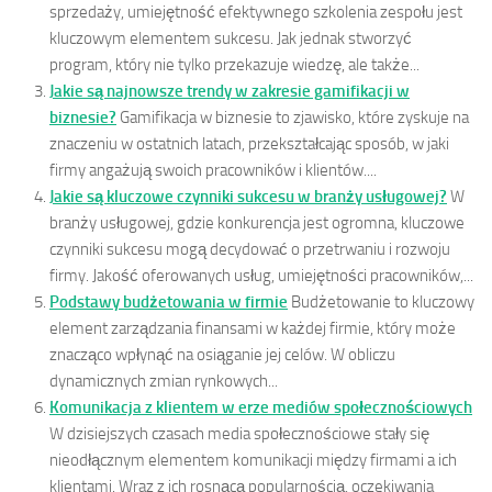
sprzedaży, umiejętność efektywnego szkolenia zespołu jest
kluczowym elementem sukcesu. Jak jednak stworzyć
program, który nie tylko przekazuje wiedzę, ale także...
Jakie są najnowsze trendy w zakresie gamifikacji w
biznesie?
Gamifikacja w biznesie to zjawisko, które zyskuje na
znaczeniu w ostatnich latach, przekształcając sposób, w jaki
firmy angażują swoich pracowników i klientów....
Jakie są kluczowe czynniki sukcesu w branży usługowej?
W
branży usługowej, gdzie konkurencja jest ogromna, kluczowe
czynniki sukcesu mogą decydować o przetrwaniu i rozwoju
firmy. Jakość oferowanych usług, umiejętności pracowników,...
Podstawy budżetowania w firmie
Budżetowanie to kluczowy
element zarządzania finansami w każdej firmie, który może
znacząco wpłynąć na osiąganie jej celów. W obliczu
dynamicznych zmian rynkowych...
Komunikacja z klientem w erze mediów społecznościowych
W dzisiejszych czasach media społecznościowe stały się
nieodłącznym elementem komunikacji między firmami a ich
klientami. Wraz z ich rosnącą popularnością, oczekiwania