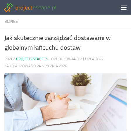
Skip to content
BIZNES
Jak skutecznie zarządzać dostawami w
globalnym łańcuchu dostaw
PRZEZ
PROJECTESCAPE.PL
· OPUBLIKOWANO
21 LIPCA 2022
·
ZAKTUALIZOWANO
24 STYCZNIA 2026