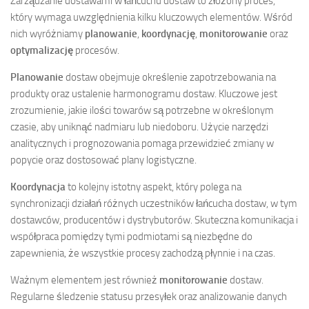
Zarządzanie dostawami w łańcuchu dostaw to złożony proces,
który wymaga uwzględnienia kilku kluczowych elementów. Wśród
nich wyróżniamy
planowanie
,
koordynację
,
monitorowanie
oraz
optymalizację
procesów.
Planowanie
dostaw obejmuje określenie zapotrzebowania na
produkty oraz ustalenie harmonogramu dostaw. Kluczowe jest
zrozumienie, jakie ilości towarów są potrzebne w określonym
czasie, aby uniknąć nadmiaru lub niedoboru. Użycie narzędzi
analitycznych i prognozowania pomaga przewidzieć zmiany w
popycie oraz dostosować plany logistyczne.
Koordynacja
to kolejny istotny aspekt, który polega na
synchronizacji działań różnych uczestników łańcucha dostaw, w tym
dostawców, producentów i dystrybutorów. Skuteczna komunikacja i
współpraca pomiędzy tymi podmiotami są niezbędne do
zapewnienia, że wszystkie procesy zachodzą płynnie i na czas.
Ważnym elementem jest również
monitorowanie
dostaw.
Regularne śledzenie statusu przesyłek oraz analizowanie danych