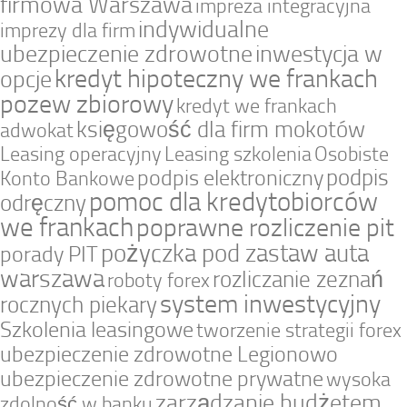
firmowa Warszawa
impreza integracyjna
indywidualne
imprezy dla firm
ubezpieczenie zdrowotne
inwestycja w
kredyt hipoteczny we frankach
opcje
pozew zbiorowy
kredyt we frankach
księgowość dla firm mokotów
adwokat
Leasing operacyjny
Leasing szkolenia
Osobiste
podpis
podpis elektroniczny
Konto Bankowe
pomoc dla kredytobiorców
odręczny
we frankach
poprawne rozliczenie pit
pożyczka pod zastaw auta
porady PIT
warszawa
rozliczanie zeznań
roboty forex
system inwestycyjny
rocznych piekary
Szkolenia leasingowe
tworzenie strategii forex
ubezpieczenie zdrowotne Legionowo
ubezpieczenie zdrowotne prywatne
wysoka
zarządzanie budżetem
zdolność w banku