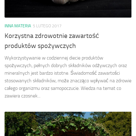
INNA MATERIA
5 LUTEGO 2017
Korzystna zdrowotnie zawartość
produktów spożywczych
Wykorzystywanie w codziennej diecie produktów
spożywczych, pełnych dobrych składników odżywczych oraz
mineralnych jest bardzo istotne. Świadomość zawartości
stosowanych składników, może znacząco wpływać na zdrowie
całego organizmu oraz samopoczucie. Wiedza na temat co
zawiera czosnek...