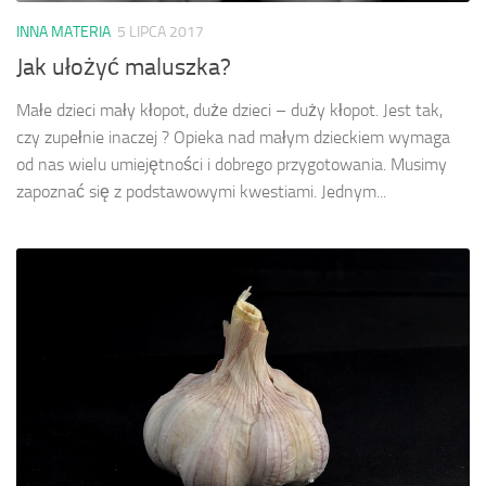
INNA MATERIA
5 LIPCA 2017
Jak ułożyć maluszka?
Małe dzieci mały kłopot, duże dzieci – duży kłopot. Jest tak,
czy zupełnie inaczej ? Opieka nad małym dzieckiem wymaga
od nas wielu umiejętności i dobrego przygotowania. Musimy
zapoznać się z podstawowymi kwestiami. Jednym...