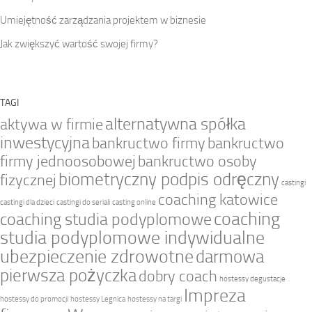
Umiejętność zarządzania projektem w biznesie
Jak zwiększyć wartość swojej firmy?
TAGI
alternatywna spółka
aktywa w firmie
inwestycyjna
bankructwo firmy
bankructwo
firmy jednoosobowej
bankructwo osoby
biometryczny podpis odręczny
fizycznej
castingi
coaching katowice
castingi dla dzieci
castingi do seriali
casting online
coaching
coaching studia podyplomowe
studia podyplomowe indywidualne
ubezpieczenie zdrowotne
darmowa
pierwsza pożyczka
dobry coach
hostessy degustacje
Impreza
hostessy do promocji
hostessy Legnica
hostessy na targi