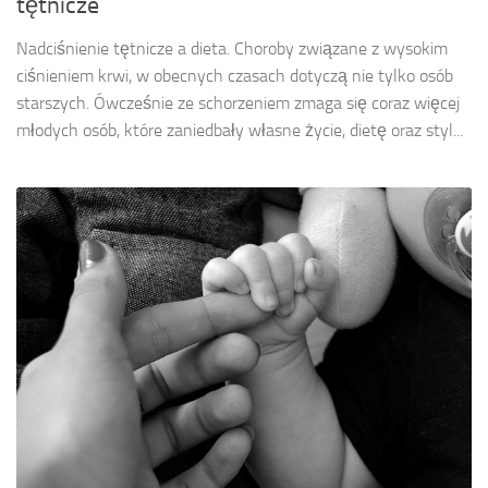
tętnicze
Nadciśnienie tętnicze a dieta. Choroby związane z wysokim
ciśnieniem krwi, w obecnych czasach dotyczą nie tylko osób
starszych. Ówcześnie ze schorzeniem zmaga się coraz więcej
młodych osób, które zaniedbały własne życie, dietę oraz styl...