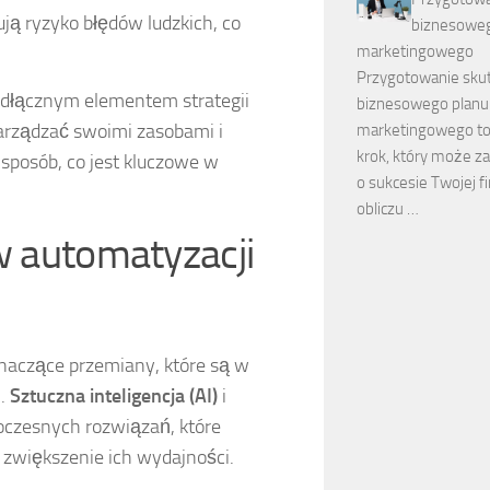
ą ryzyko błędów ludzkich, co
biznesoweg
marketingowego
Przygotowanie sku
odłącznym elementem strategii
biznesowego planu
zarządzać swoimi zasobami i
marketingowego to
krok, który może 
sposób, co jest kluczowe w
o sukcesie Twojej f
obliczu …
w automatyzacji
naczące przemiany, które są w
m.
Sztuczna inteligencja (AI)
i
czesnych rozwiązań, które
 zwiększenie ich wydajności.