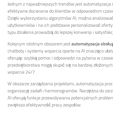
Jednym z najważniejszych trendów jest automatyzacja 
efektywne docieranie do klientów w odpowiednim czasi
Dzięki wykorzystaniu algorytmów AI, można analizowa
użytkowników i na ich podstawie personalizować ofert
typu działania prowadzą do lepszej konwersji i satysfakcj
Kolejnym istotnym obszarem jest
automatyzacja obsług
chatboty i systemy wsparcia oparte na AI znacząco ułatw
oferując szybką pomoc i odpowiedzi na pytania w czasi
przedsiębiorstwa mogą skupić się na bardziej złożonych
wsparcie 24/7.
W obszarze zarządzania projektami, automatyzacja pro
organizację zadań i harmonogramów. Narzędzia do zarz
AI oferują funkcje przewidywania potencjalnych proble
zwiększa efektywność pracy zespołów.