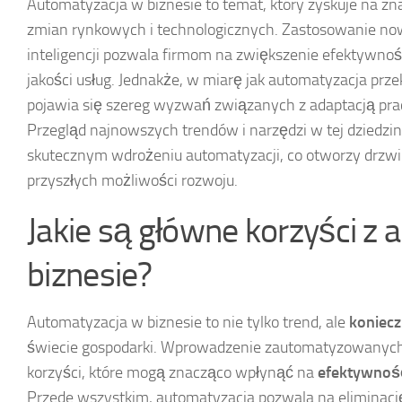
Automatyzacja w biznesie to temat, który zyskuje na z
zmian rynkowych i technologicznych. Zastosowanie now
inteligencji pozwala firmom na zwiększenie efektywnoś
jakości usług. Jednakże, w miarę jak automatyzacja przek
pojawia się szereg wyzwań związanych z adaptacją pr
Przegląd najnowszych trendów i narzędzi w tej dziedz
skutecznym wdrożeniu automatyzacji, co otworzy drzwi
przyszłych możliwości rozwoju.
Jakie są główne korzyści z 
biznesie?
Automatyzacja w biznesie to nie tylko trend, ale
koniec
świecie gospodarki. Wprowadzenie zautomatyzowanyc
korzyści, które mogą znacząco wpłynąć na
efektywnoś
Przede wszystkim, automatyzacja pozwala na eliminacj