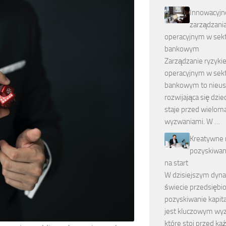
Innowacyj
zarządzani
operacyjnym w sek
bankowym
Zarządzanie ryzyk
operacyjnym w sek
bankowym to nieus
rozwijająca się dzie
staje przed wielom
wyzwaniami. W …
Kreatywne
pozyskiwani
na start
W dzisiejszym dyn
świecie przedsiębio
pozyskiwanie kapita
jest kluczowym wy
które stoi przed k