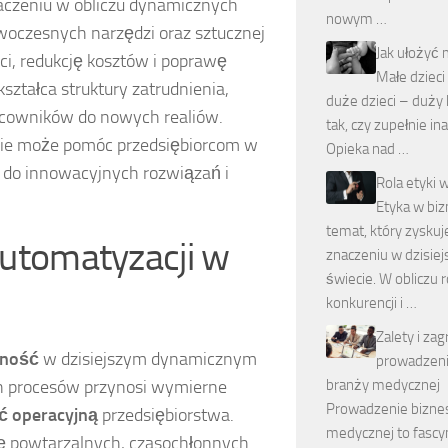
naczeniu w obliczu dynamicznych
nowym …
oczesnych narzędzi oraz sztucznej
Jak ułożyć
ci, redukcję kosztów i poprawę
Małe dzieci
ształca struktury zatrudnienia,
duże dzieci – duży k
acowników do nowych realiów.
tak, czy zupełnie ina
inie może pomóc przedsiębiorcom w
Opieka nad …
 do innowacyjnych rozwiązań i
Rola etyki 
Etyka w biz
temat, który zyskuj
automatyzacji w
znaczeniu w dzisie
świecie. W obliczu 
konkurencji i …
Zalety i za
zność
w dzisiejszym dynamicznym
prowadzeni
branży medycznej
h procesów przynosi wymierne
Prowadzenie bizne
ć operacyjną
przedsiębiorstwa.
medycznej to fascyn
ę powtarzalnych, czasochłonnych