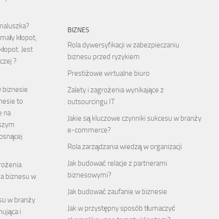
 maluszka?
BIZNES
 mały kłopot,
Rola dywersyfikacji w zabezpieczaniu
łopot. Jest
biznesu przed ryzykiem
czej ?
Prestiżowe wirtualne biuro
w biznesie
Zalety i zagrożenia wynikające z
nesie to
outsourcingu IT
e na
Jakie są kluczowe czynniki sukcesu w branży
jszym
e-commerce?
rosnącej
Rola zarządzania wiedzą w organizacji
Jak budować relacje z partnerami
grożenia
biznesowymi?
a biznesu w
Jak budować zaufanie w biznesie
su w branży
Jak w przystępny sposób tłumaczyć
ująca i