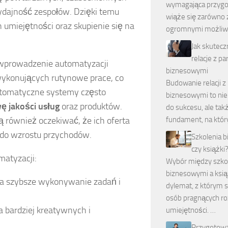
wymagająca przygod
wydajność zespołów. Dzięki temu
wiąże się zarówno 
 umiejętności oraz skupienie się na
ogromnymi możliw
Jak skutec
relacje z p
 wprowadzenie automatyzacji
biznesowymi
ykonujących rutynowe prace, co
Budowanie relacji z
utomatyczne systemy często
biznesowymi to nie 
ę jakości usług
oraz produktów.
do sukcesu, ale tak
fundament, na któr
 również oczekiwać, że ich oferta
ię do wzrostu przychodów.
Szkolenia 
czy książki
matyzacji:
Wybór między szko
biznesowymi a ksią
a szybsze wykonywanie zadań i
dylemat, z którym s
osób pragnących ro
 bardziej kreatywnych i
umiejętności. …
Przygotow