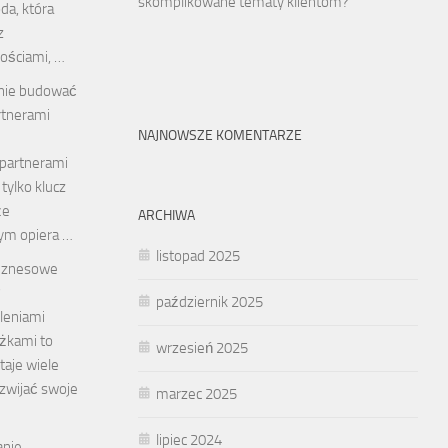
skomplikowane tematy klientom?
a, która
z
ościami, …
znie budować
artnerami
NAJNOWSZE KOMENTARZE
 partnerami
tylko klucz
że
ARCHIWA
ym opiera …
listopad 2025
biznesowe
?
październik 2025
leniami
żkami to
wrzesień 2025
taje wiele
zwijać swoje
marzec 2025
lipiec 2024
anie