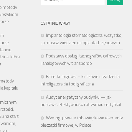
ne metody
a ryzykiem
torze
OSTATNIE WPISY
Implantologia stomatologiczna: wszystko,
iem
co musisz wiedzieć o implantach zębowych
torze
tannie
Podstawy obsługi tachografów cyfrowych
dzina, która
i analogowych w transporcie
a
Falcerki i bigówki – kluczowe urządzenia
 metody
introligatorskie i poligraficzne
a kapitału
Audyt energetyczny budynku — jak
amicznym
poprawić efektywność i otrzymać certyfikat
rczości,
łu na start
Wymogi prawne i obowiązkowe elementy
zwaniem,
pieczątki firmowej w Polsce
ażdym