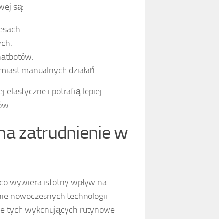
wej są:
cesach.
ych.
hatbotów.
miast manualnych działań.
elastyczne i potrafią lepiej
ów.
na zatrudnienie w
 co wywiera istotny wpływ na
nie nowoczesnych technologii
nie tych wykonujących rutynowe