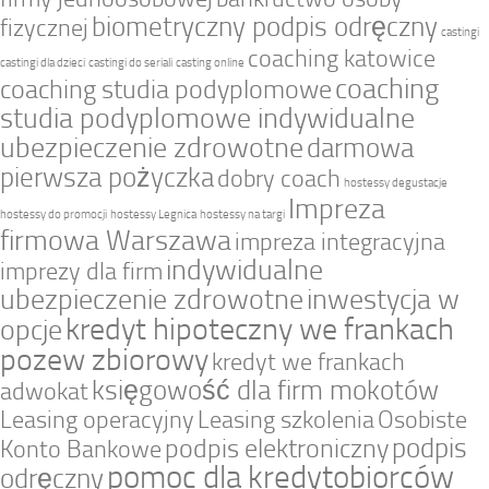
biometryczny podpis odręczny
fizycznej
castingi
coaching katowice
castingi dla dzieci
castingi do seriali
casting online
coaching
coaching studia podyplomowe
studia podyplomowe indywidualne
ubezpieczenie zdrowotne
darmowa
pierwsza pożyczka
dobry coach
hostessy degustacje
Impreza
hostessy do promocji
hostessy Legnica
hostessy na targi
firmowa Warszawa
impreza integracyjna
indywidualne
imprezy dla firm
ubezpieczenie zdrowotne
inwestycja w
kredyt hipoteczny we frankach
opcje
pozew zbiorowy
kredyt we frankach
księgowość dla firm mokotów
adwokat
Leasing operacyjny
Leasing szkolenia
Osobiste
podpis
podpis elektroniczny
Konto Bankowe
pomoc dla kredytobiorców
odręczny