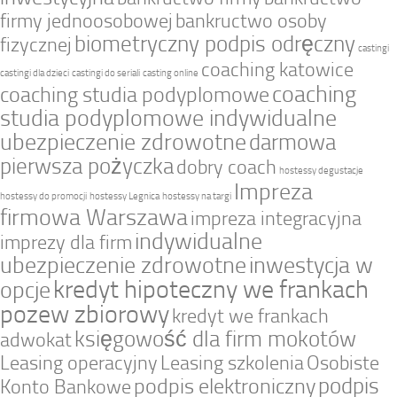
firmy jednoosobowej
bankructwo osoby
biometryczny podpis odręczny
fizycznej
castingi
coaching katowice
castingi dla dzieci
castingi do seriali
casting online
coaching
coaching studia podyplomowe
studia podyplomowe indywidualne
ubezpieczenie zdrowotne
darmowa
pierwsza pożyczka
dobry coach
hostessy degustacje
Impreza
hostessy do promocji
hostessy Legnica
hostessy na targi
firmowa Warszawa
impreza integracyjna
indywidualne
imprezy dla firm
ubezpieczenie zdrowotne
inwestycja w
kredyt hipoteczny we frankach
opcje
pozew zbiorowy
kredyt we frankach
księgowość dla firm mokotów
adwokat
Leasing operacyjny
Leasing szkolenia
Osobiste
podpis
podpis elektroniczny
Konto Bankowe