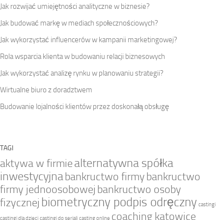
Jak rozwijać umiejętności analityczne w biznesie?
Jak budować markę w mediach społecznościowych?
Jak wykorzystać influencerów w kampanii marketingowej?
Rola wsparcia klienta w budowaniu relacji biznesowych
Jak wykorzystać analizę rynku w planowaniu strategii?
Wirtualne biuro z doradztwem
Budowanie lojalności klientów przez doskonałą obsługę
TAGI
alternatywna spółka
aktywa w firmie
inwestycyjna
bankructwo firmy
bankructwo
firmy jednoosobowej
bankructwo osoby
biometryczny podpis odręczny
fizycznej
castingi
coaching katowice
castingi dla dzieci
castingi do seriali
casting online