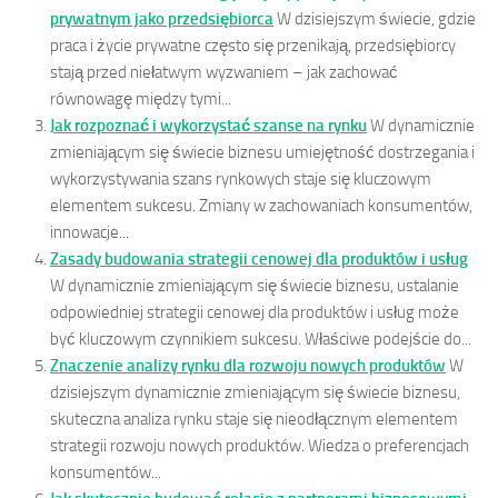
prywatnym jako przedsiębiorca
W dzisiejszym świecie, gdzie
praca i życie prywatne często się przenikają, przedsiębiorcy
stają przed niełatwym wyzwaniem – jak zachować
równowagę między tymi...
Jak rozpoznać i wykorzystać szanse na rynku
W dynamicznie
zmieniającym się świecie biznesu umiejętność dostrzegania i
wykorzystywania szans rynkowych staje się kluczowym
elementem sukcesu. Zmiany w zachowaniach konsumentów,
innowacje...
Zasady budowania strategii cenowej dla produktów i usług
W dynamicznie zmieniającym się świecie biznesu, ustalanie
odpowiedniej strategii cenowej dla produktów i usług może
być kluczowym czynnikiem sukcesu. Właściwe podejście do...
Znaczenie analizy rynku dla rozwoju nowych produktów
W
dzisiejszym dynamicznie zmieniającym się świecie biznesu,
skuteczna analiza rynku staje się nieodłącznym elementem
strategii rozwoju nowych produktów. Wiedza o preferencjach
konsumentów...