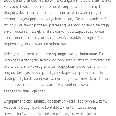
Budowanie lojalności klienta w marketingu online opiera się na kilku
kluczowych strategiach, które pozwalają na tworzenie silnych,
długotrwałych relacji z odbiorcami. Jednym z najważniejszych
elementów jest
personalizacja
komunikacji. Dostosowanie treści
do indywidualnych potrzeb i preferencji klientów sprawia, że czują
się oni doceniani. Dzięki analizie danych dotyczących zachowań
konsumenckich, firmy mogą oferować produkty i usługi, które
odpowiadają oczekiwaniom odbiorców.
Kolejnym istotnym aspektem są
programy lojalnościowe
. To
rozwiązanie zachęca klientów do powracania i często korzystania z
oferty danej marki. Programy te mogą obejmować różne formy
nagród, takie jak rabaty, punkty za zakupy, czy specjalne oferty
dostępne tylko dla zarejestrowanych użytkowników. Dzięki temu
klienci zyskują dodatkową wartość w zamian za swoje
zaangażowanie i lojalność.
Engagement, czyli
angażująca komunikacja
, jest równie ważny.
Regularne utrzymywanie kontaktu z klientami za pomocą
newsletterów, mediów społecznościowych czy blogów to