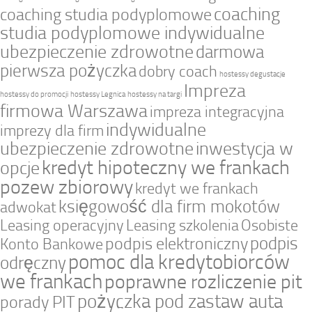
coaching
coaching studia podyplomowe
studia podyplomowe indywidualne
ubezpieczenie zdrowotne
darmowa
pierwsza pożyczka
dobry coach
hostessy degustacje
Impreza
hostessy do promocji
hostessy Legnica
hostessy na targi
firmowa Warszawa
impreza integracyjna
indywidualne
imprezy dla firm
ubezpieczenie zdrowotne
inwestycja w
kredyt hipoteczny we frankach
opcje
pozew zbiorowy
kredyt we frankach
księgowość dla firm mokotów
adwokat
Leasing operacyjny
Leasing szkolenia
Osobiste
podpis
podpis elektroniczny
Konto Bankowe
pomoc dla kredytobiorców
odręczny
we frankach
poprawne rozliczenie pit
pożyczka pod zastaw auta
porady PIT