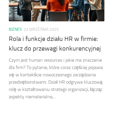
BIZNES
23 WRZEŚNIA 2025
Rola i funkcje działu HR w firmie:
klucz do przewagi konkurencyjnej
Czym jest human resources i jakie ma znaczenie
dla firm? To pytanie, które coraz częściej pojawia
się w kontekście nowoczesnego zarządzania
przedsiębiorstwami. Dział HR odgrywa kluczową
rolę w kształtowaniu strategii organizacji, łącząc
aspekty niematerialne,...