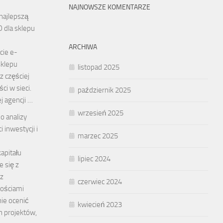
NAJNOWSZE KOMENTARZE
najlepszą
 dla sklepu
ARCHIWA
cie e-
klepu
listopad 2025
z częściej
ci w sieci.
październik 2025
 agencji …
wrzesień 2025
o analizy
 inwestycji i
marzec 2025
apitału
lipiec 2024
 się z
 z
czerwiec 2024
ościami
nie ocenić
kwiecień 2023
h projektów,