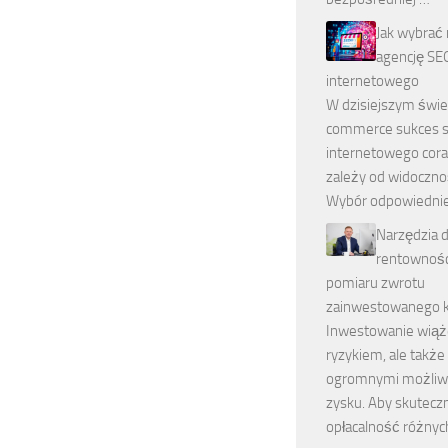
Jak wybrać 
agencję SEO
internetowego
W dzisiejszym świe
commerce sukces s
internetowego cora
zależy od widocznoś
Wybór odpowiedniej
Narzędzia d
rentowności
pomiaru zwrotu
zainwestowanego k
Inwestowanie wiąże
ryzykiem, ale także
ogromnymi możliw
zysku. Aby skutecz
opłacalność różnyc