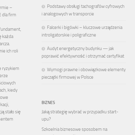
Podstawy obsługi tachografów cyfrowych
irmie –
i analogowych w transporcie
 dla firm
Falcerki i bigówki – kluczowe urządzenia
 fundament,
introligatorskie i poligraficzne
ę każda
arcza.
Audyt energetyczny budynku — jak
e ich roli
poprawić efektywność i otrzymać certyfikat
e ryzykiem
Wymogi prawne i obowiązkowe elementy
 erze
pieczątki firmowej w Polsce
ściowych
ach, kiedy
iowe
BIZNES
acji,
ją stało się
Jaką strategię wybrać w przypadku start-
mentem
upu?
Szkoelnia biznesowe sposobem na