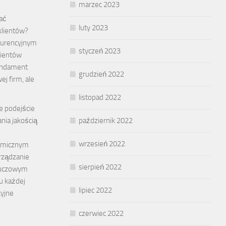
marzec 2023
ać
luty 2023
 klientów?
kurencyjnym
styczeń 2023
klientów
fundament
grudzień 2022
ej firm, ale
listopad 2022
e podejście
nia jakością
październik 2022
wrzesień 2022
amicznym
arządzanie
sierpień 2022
kluczowym
 każdej
lipiec 2022
cyjne
czerwiec 2022