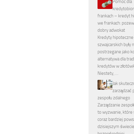
Pomoc dla
kredytobio
frankach – kredyt 
we frankach: pozew
dobry adwokat
Kredyty hipoteczne
szwajcarskich były 
postrzegane jako k
alternatywa dla tra
kredytów w złotówk
Niestety, …
Jak skutecz
zarządzać 
zespołu zdalnego
Zarządzanie zespo
to wyzwanie, które 
coraz bardziej pow
dzisiejszym świecie
bezpośredniej …