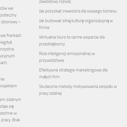
zawodowy rozwój
rców we
Jak pozyskać inwestora dla swojego biznesu
hipoteczny
Jak budować silną kulturę organizacyjną w
 zbiorowy –
firmie
 we frankach
Wirtualne biuro to cenne wsparcie dla
niegdyś
przedsiębiorcy
orzystna
Rola inteligencji emocjonalnej w
dycyjnych
przywództwie
ach.
Efektywne strategie marketingowe dla
małych firm
nie
projektem
Skuteczne metody motywowania zespołu w
pracy zdalnej
łem zdalnym
staje się
szechne w
 pracy. Brak