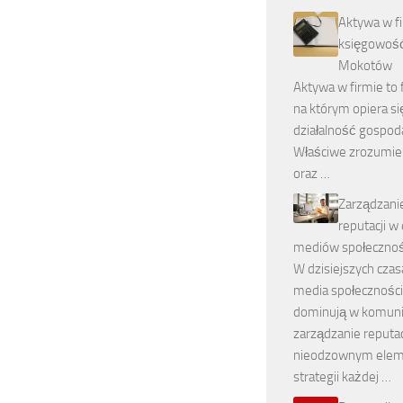
Aktywa w f
księgowość
Mokotów
Aktywa w firmie to
na którym opiera si
działalność gospod
Właściwe zrozumieni
oraz …
Zarządzani
reputacji w
mediów społeczno
W dzisiejszych czas
media społecznośc
dominują w komunik
zarządzanie reputac
nieodzownym ele
strategii każdej …