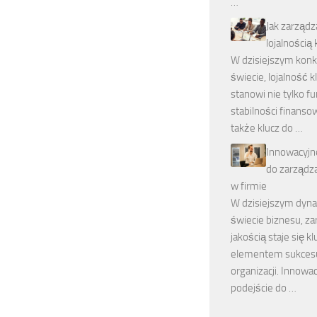
…
Jak zarządz
lojalnością
W dzisiejszym kon
świecie, lojalność 
stanowi nie tylko 
stabilności finansow
także klucz do …
Innowacyjn
do zarządza
w firmie
W dzisiejszym dyn
świecie biznesu, z
jakością staje się 
elementem sukcesu
organizacji. Innowa
podejście do …