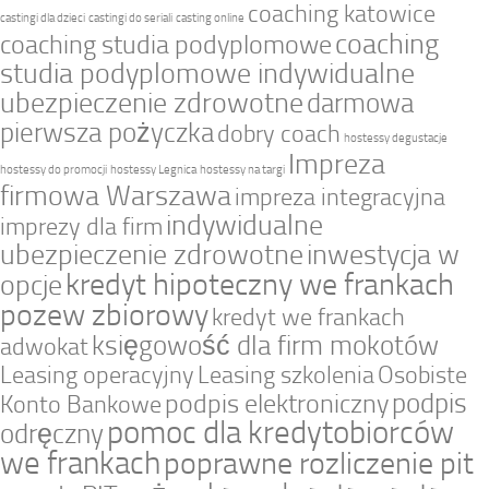
coaching katowice
castingi dla dzieci
castingi do seriali
casting online
coaching
coaching studia podyplomowe
studia podyplomowe indywidualne
ubezpieczenie zdrowotne
darmowa
pierwsza pożyczka
dobry coach
hostessy degustacje
Impreza
hostessy do promocji
hostessy Legnica
hostessy na targi
firmowa Warszawa
impreza integracyjna
indywidualne
imprezy dla firm
ubezpieczenie zdrowotne
inwestycja w
kredyt hipoteczny we frankach
opcje
pozew zbiorowy
kredyt we frankach
księgowość dla firm mokotów
adwokat
Leasing operacyjny
Leasing szkolenia
Osobiste
podpis
podpis elektroniczny
Konto Bankowe
pomoc dla kredytobiorców
odręczny
we frankach
poprawne rozliczenie pit