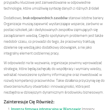
przypadku kluczowe jest zainwestowanie w odpowiednie
technologie, które umożliwią syntezę danych z różnych źródeł.
Dodatkowo,
brak odpowiednich zasobów
stanowi istotne bariery.
Organizacje muszą zapewnić wystarczające wsparcie, zarówno w
postaci szkoleń, jak i dedykowanych zespołów zajmujących się
zarządzaniem wiedzą. Często spotykanym problemem jest także
niedobór czasu, co prowadzi do tego, że pracownicy traktują
dzielenie się wiedzą jako dodatkowy obowiązek, a nie jako
integralny element codziennej pracy.
W odpowiedzi na te wyzwania, organizacje powinny wprowadzać
strategie, które będą zachęcały do współpracy i wymiany wiedzy,
wdrażać nowoczesne systemy informacyjne oraz inwestować w
rozwój kompetencji pracowników. Takie działania przyczynią się do
stworzenia kultury otwartości i innowacyjności, która jest
niezbędna w dzisiejszym dynamicznym środowisku biznesowym.
Zainteresuje Cię Również:
Impreza firmowa integracyjna w Warszawie
Imprezy