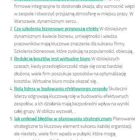
firmowe integracyjne to doskonała okazja, aby wzmocnić więzi
w zespole i stworzyć przyjazną atmosferę w miejscu pracy. W
Warszawie, dynamicznym sercu...
Czy szkolenia biznesowe przynoszą efekty
W dzisiejszym
dynamicznym świecie biznesu, umiejętności i wiedza
pracowników mają kluczowe znaczenie dla sukcesu firmy.
Szkolenia biznesowe, które zyskują na popularności, obiecują...
Redukcją kosztów jest wirtualne biuro
W dzisiejszych
czasach, kiedy przedsiębiorczość staje się coraz bardziej
złożona, wiele firm poszukuje sposobów na optymalizację
kosztów. Wirtualne biuro może okazać się...
Rola lidera w budowaniu efektywnego zespołu
Skuteczni
liderzy odgrywają kluczową rolę w budowaniu efektywnych
zespołów, a ich działania mają bezpośredni wpływ na wyniki
całej grupy. W obliczu wyzwań,...
Jak uniknąć błędów w planowaniu strategicznym
Planowanie
strategiczne to kluczowy element sukcesu każdej organizacji,
ale niestety, wiele firm wpada w pułapki, które mogą