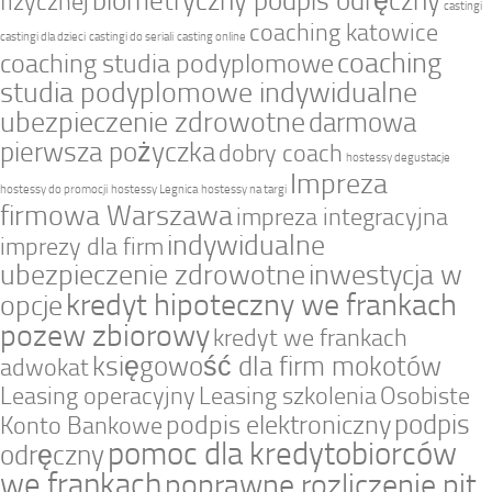
biometryczny podpis odręczny
fizycznej
castingi
coaching katowice
castingi dla dzieci
castingi do seriali
casting online
coaching
coaching studia podyplomowe
studia podyplomowe indywidualne
ubezpieczenie zdrowotne
darmowa
pierwsza pożyczka
dobry coach
hostessy degustacje
Impreza
hostessy do promocji
hostessy Legnica
hostessy na targi
firmowa Warszawa
impreza integracyjna
indywidualne
imprezy dla firm
ubezpieczenie zdrowotne
inwestycja w
kredyt hipoteczny we frankach
opcje
pozew zbiorowy
kredyt we frankach
księgowość dla firm mokotów
adwokat
Leasing operacyjny
Leasing szkolenia
Osobiste
podpis
podpis elektroniczny
Konto Bankowe
pomoc dla kredytobiorców
odręczny
we frankach
poprawne rozliczenie pit