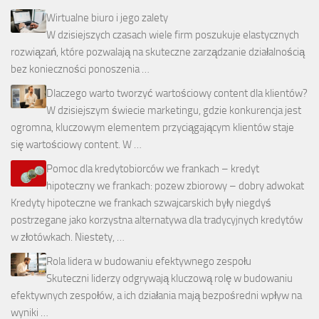
Wirtualne biuro i jego zalety
W dzisiejszych czasach wiele firm poszukuje elastycznych
rozwiązań, które pozwalają na skuteczne zarządzanie działalnością
bez konieczności ponoszenia …
Dlaczego warto tworzyć wartościowy content dla klientów?
W dzisiejszym świecie marketingu, gdzie konkurencja jest
ogromna, kluczowym elementem przyciągającym klientów staje
się wartościowy content. W …
Pomoc dla kredytobiorców we frankach – kredyt
hipoteczny we frankach: pozew zbiorowy – dobry adwokat
Kredyty hipoteczne we frankach szwajcarskich były niegdyś
postrzegane jako korzystna alternatywa dla tradycyjnych kredytów
w złotówkach. Niestety, …
Rola lidera w budowaniu efektywnego zespołu
Skuteczni liderzy odgrywają kluczową rolę w budowaniu
efektywnych zespołów, a ich działania mają bezpośredni wpływ na
wyniki …